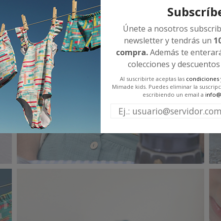
Subscríbe
Únete a nosotros subscrib
newsletter y tendrás un
1
compra.
Además te enterará
colecciones y descuentos
Al suscribirte aceptas las
condiciones y
Mimade kids. Puedes eliminar la suscrip
escribiendo un email a
info