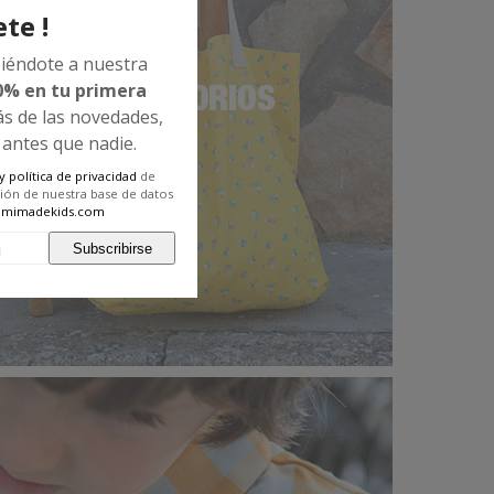
te !
iéndote a nuestra
0% en tu primera
s de las novedades,
 antes que nadie.
 política de privacidad
de
ción de nuestra base de datos
@mimadekids.com
Subscribirse