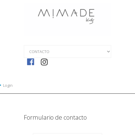
Ir a la navegación
Pasar al contenido principal
Login
Formulario de contacto