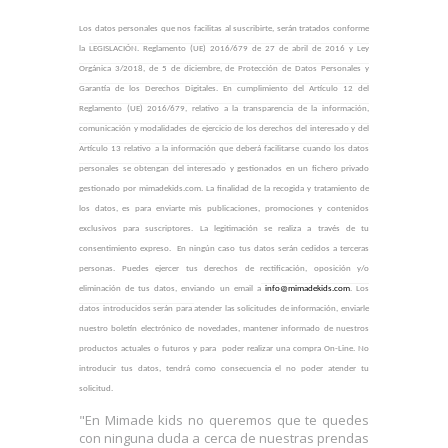
Los datos personales que nos facilitas al suscribirte, serán tratados conforme
la
LEGISLACIÓN. Reglamento (UE) 2016/679 de 27 de abril de 2016 y Ley
Orgánica 3/2018, de 5 de diciembre, de Protección de Datos Personales y
Garantía de los Derechos Digitales. En cumplimiento del Artículo 12 del
Reglamento (UE) 2016/679, relativo a la transparencia de la información,
comunicación y modalidades de ejercicio de los derechos del interesado y del
Artículo 13 relativo a la información que deberá facilitarse cuando los datos
personales se obtengan del interesado
y gestionados en un fichero privado
gestionado por mimadekids.com. La finalidad de la recogida y tratamiento de
los datos, es para enviarte mis publicaciones, promociones y contenidos
exclusivos para suscriptores. La legitimación se realiza a través de tu
consentimiento expreso.
En ningún caso tus datos serán cedidos a terceras
personas. Puedes ejercer tus derechos de rectificación, oposición y/o
eliminación de tus datos, enviando un email a
info@mimadekids.com
. Los
datos introducidos serán para
atender las solicitudes de información,
enviarle
nuestro boletín electrónico de novedades,
mantener informado de nuestros
productos actuales o futuros y para
poder realizar una compra On-Line.
No
introducir tus datos, tendrá como consecuencia el no poder atender tu
solicitud.
"En Mimade kids no queremos que te quedes
con ninguna duda a cerca de nuestras prendas