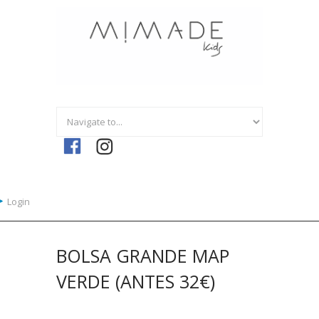
Ir a la navegación
Pasar al contenido principal
Login
BOLSA GRANDE MAP
VERDE (ANTES 32€)