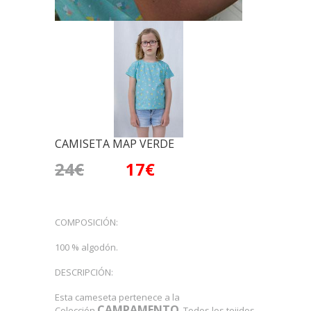
×
Subscríbete !
Únete a nosotros subscribiéndote a nuestra
newsletter y tendrás un
10% en tu primera
compra.
Además te enterarás de las
novedades, colecciones y descuentos antes
CAMISETA MAP VERDE
que nadie.
Al suscribirte aceptas las
condiciones y política de privacidad
de
Mimade kids. Puedes eliminar la suscripción de nuestra base de
datos escribiendo un email a
info@mimadekids.com
24€
17€
Subscribirse
COMPOSICIÓN:
100 % algodón.
DESCRIPCIÓN:
Esta cameseta pertenece a la
CAMPAMENTO
Colección
. Todos los tejidos