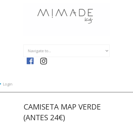
Ir a la navegación
Pasar al contenido principal
Login
CAMISETA MAP VERDE
(ANTES 24€)